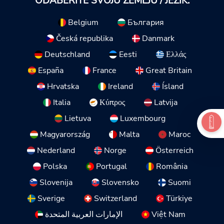
ODABERITE SVOJU ZEMLJU / JEZIK:
Belgium
България
Česká republika
Danmark
Deutschland
Eesti
Ελλάς
España
France
Great Britain
Hrvatska
Ireland
Ísland
Italia
Κύπρος
Latvija
Lietuva
Luxembourg
Magyarország
Malta
Maroc
Nederland
Norge
Österreich
Polska
Portugal
România
Slovenija
Slovensko
Suomi
Sverige
Switzerland
Türkiye
الإمارات العربية المتحدة
Việt Nam