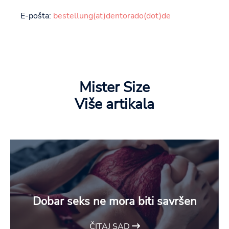
E-pošta:
bestellung(at)dentorado(dot)de
Mister Size
Više artikala
Dobar seks ne mora biti savršen
ČITAJ SAD