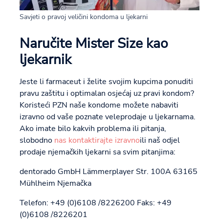
Savjeti o pravoj veličini kondoma u ljekarni
Naručite Mister Size kao
ljekarnik
Jeste li farmaceut i želite svojim kupcima ponuditi
pravu zaštitu i optimalan osjećaj uz pravi kondom?
Koristeći PZN naše kondome možete nabaviti
izravno od vaše poznate veleprodaje u ljekarnama.
Ako imate bilo kakvih problema ili pitanja,
slobodno
nas kontaktirajte izravno
ili naš odjel
prodaje njemačkih ljekarni sa svim pitanjima:
dentorado GmbH Lämmerplayer Str. 100A 63165
Mühlheim Njemačka
Telefon: +49 (0)6108 /8226200 Faks: +49
(0)6108 /8226201