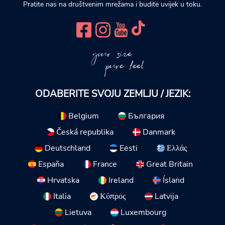
Pratite nas na društvenim mrežama i budite uvijek u toku.
your size
pure feel
ODABERITE SVOJU ZEMLJU / JEZIK:
Belgium
България
Česká republika
Danmark
Deutschland
Eesti
Ελλάς
España
France
Great Britain
Hrvatska
Ireland
Ísland
Italia
Κύπρος
Latvija
Lietuva
Luxembourg