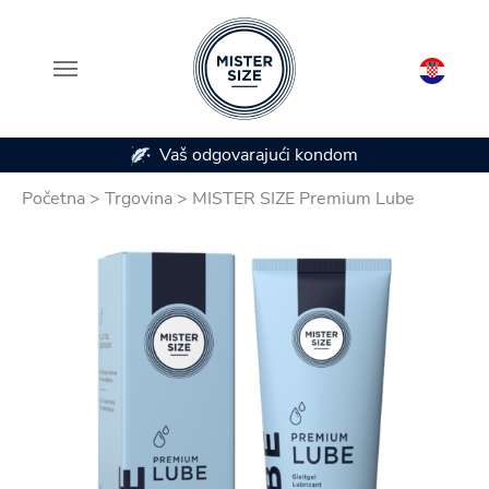
Vaš odgovarajući kondom
Skip to main content
Početna
>
Trgovina
>
MISTER SIZE Premium Lube