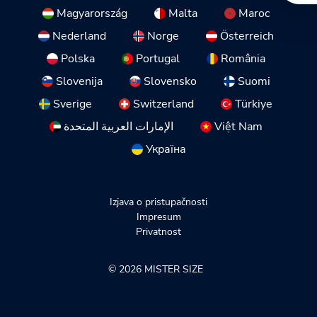
Magyarország
Malta
Maroc
Nederland
Norge
Österreich
Polska
Portugal
România
Slovenija
Slovensko
Suomi
Sverige
Switzerland
Türkiye
الإمارات العربية المتحدة
Việt Nam
Україна
Izjava o pristupačnosti
Impresum
Privatnost
© 2026 MISTER SIZE