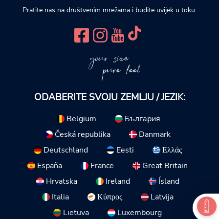
Pratite nas na društvenim mrežama i budite uvijek u toku.
your size
pure feel
ODABERITE SVOJU ZEMLJU / JEZIK:
Belgium
България
Česká republika
Danmark
Deutschland
Eesti
Ελλάς
España
France
Great Britain
Hrvatska
Ireland
Ísland
Italia
Κύπρος
Latvija
Lietuva
Luxembourg