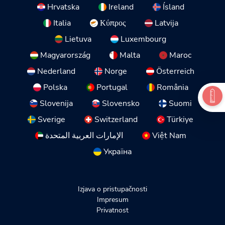
Hrvatska
Ireland
Ísland
Italia
Κύπρος
Latvija
Lietuva
Luxembourg
Magyarország
Malta
Maroc
Nederland
Norge
Österreich
Polska
Portugal
România
Slovenija
Slovensko
Suomi
Sverige
Switzerland
Türkiye
الإمارات العربية المتحدة
Việt Nam
Україна
Izjava o pristupačnosti
Impresum
Privatnost