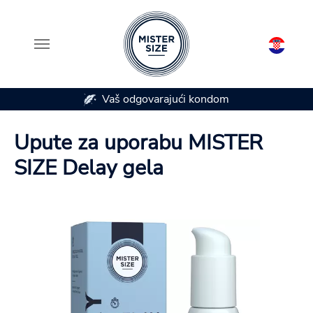
Vaš odgovarajući kondom
Skip to main content
Upute za uporabu MISTER
SIZE Delay gela