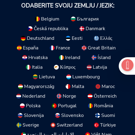
ODABERITE SVOJU ZEMLJU / JEZIK:
Belgium
България
Česká republika
Danmark
Deutschland
Eesti
Ελλάς
España
France
Great Britain
Hrvatska
Ireland
Ísland
Italia
Κύπρος
Latvija
Lietuva
Luxembourg
Magyarország
Malta
Maroc
Nederland
Norge
Österreich
Polska
Portugal
România
Slovenija
Slovensko
Suomi
Sverige
Switzerland
Türkiye
الإمارات العربية المتحدة
Việt Nam