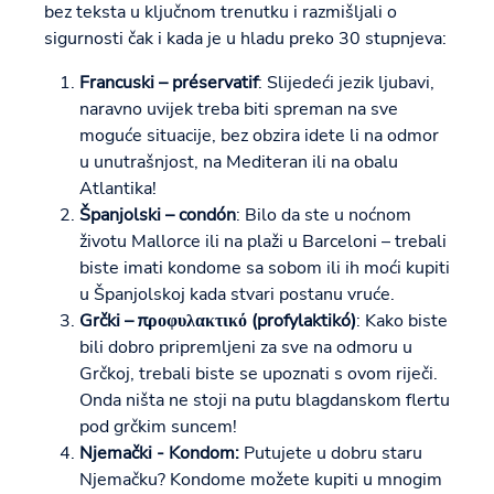
bez teksta u ključnom trenutku i razmišljali o
sigurnosti čak i kada je u hladu preko 30 stupnjeva:
Francuski – préservatif
: Slijedeći jezik ljubavi,
naravno uvijek treba biti spreman na sve
moguće situacije, bez obzira idete li na odmor
u unutrašnjost, na Mediteran ili na obalu
Atlantika!
Španjolski – condón
: Bilo da ste u noćnom
životu Mallorce ili na plaži u Barceloni – trebali
biste imati kondome sa sobom ili ih moći kupiti
u Španjolskoj kada stvari postanu vruće.
Grčki – προφυλακτικό (profylaktikó)
: Kako biste
bili dobro pripremljeni za sve na odmoru u
Grčkoj, trebali biste se upoznati s ovom riječi.
Onda ništa ne stoji na putu blagdanskom flertu
pod grčkim suncem!
Njemački - Kondom:
Putujete u dobru staru
Njemačku? Kondome možete kupiti u mnogim