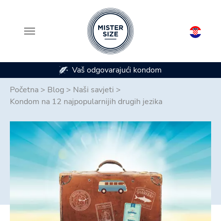
varajući kondom
Dostupan u 7 veličina 
Skip to main content
Početna
>
Blog
>
Naši savjeti
>
Kondom na 12 najpopularnijih drugih jezika