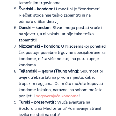
tamošnjim trgovinama.
Švedski - kondom:
U množini je "kondomer".
Rječnik stoga nije teško zapamtiti ni na
odmoru u Skandinaviji.
Danski – kondom
: Stvari mogu postati vruće i
na sjeveru, a ni vokabular nije tako teško
zapamtiti!
Nizozemski – kondom
: U Nizozemskoj ponekad
čak postoje posebne trgovine specijalizirane za
kondome, ništa više ne stoji na putu kupnje
kondoma.
Tajlandski – ถุงยาง (T̄hung yāng)
: Sigurnost bi
uvijek trebala biti na prvom mjestu, čak iu
tropskim regijama. Osim što možete kupovati
kondome lokalno, naravno, sa sobom možete
ponijeti i
odgovarajuće kondome
!
Turski – prezervatif :
Vruća avantura na
Bosforuili na Mediteranu? Poznavanje stranih
jezika ne stoji na putu!