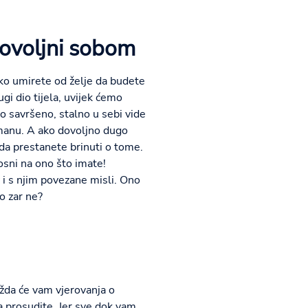
ovoljni sobom
ako umirete od želje da budete
ugi dio tijela, uvijek ćemo
o savršeno, stalno u sebi vide
manu. A ako dovoljno dugo
ada prestanete brinuti o tome.
osni na ono što imate!
v i s njim povezane misli. Ono
o zar ne?
ožda će vam vjerovanja o
a prosudite. Jer sve dok vam