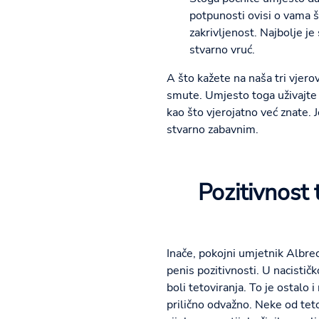
potpunosti ovisi o vama št
zakrivljenost. Najbolje j
stvarno vruć.
A što kažete na naša tri vjero
smute. Umjesto toga uživajte
kao što vjerojatno već znate. 
stvarno zabavnim.
Pozitivnost 
Inače, pokojni umjetnik Albre
penis pozitivnosti. U nacistič
boli tetoviranja. To je ostalo 
prilično odvažno. Neke od tetov