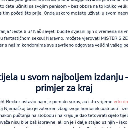
o ćete učiniti sa svojim penisom - bez obzira na to koliko velik il
e s tim početi što prije. Onda uskoro možete uživati u svom nap
vanja? Jeste li u? Naš savjet: budite svjesni njih s vremena na v
 u fantastičnom seksu! Naravno, možete vjerovati MISTER SIZ
Jer s našim kondomima sve savršeno odgovara veličini vašeg pen
tijela u svom najboljem izdanju
primjer za kraj
cht Becker ostavio nam je pomalo surov, au isto vrijeme
vrlo do
koj Njemačkoj bio je zatvoren zbog svoje homoseksualnosti i izn
i nakon puštanja na slobodu i na kraju je dao tetovirati cijelo tij
aža nisu bile baš ispravne, ali on je i dalje stajao uz njih - iako