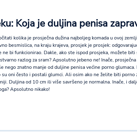
ku: Koja je duljina penisa zapr
itati kolika je prosječna dužina najboljeg komada u ovoj zemlji
vno besmislica, na kraju krajeva, prosjek je prosjek: odgovara
e ne bi funkcionirao. Dakle, ako ste ispod prosjeka, možete biti 
o stvarno razlog za sram? Apsolutno jebeno ne! Inače, prosječna
iše nego znatno manje od duljine penisa većine porno glumaca. 
su oni često i postali glumci. Ali osim ako ne želite biti porno 
iji. Duljina od 10 cm ili više savršeno je normalna. Inače, i dal
toga? Apsolutno nikako!