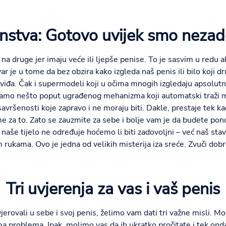
nstva: Gotovo uvijek smo nezad
na druge jer imaju veće ili ljepše penise. To je sasvim u redu 
r je u tome da bez obzira kako izgleda naš penis ili bilo koji dr
viđa. Čak i supermodeli koji u očima mnogih izgledaju apsolutn
amo nešto poput ugrađenog mehanizma koji automatski traži 
esavršenosti koje zapravo i ne moraju biti. Dakle, prestaje tek k
me za to. Zato se zauzmite za sebe i bolje vam je da budete pon
 naše tijelo ne određuje hoćemo li biti zadovoljni – već naš sta
 rukama. Ovo je jedna od velikih misterija iza sreće. Zvuči dobr
Tri uvjerenja za vas i vaš penis
jerovali u sebe i svoj penis, želimo vam dati tri važne misli. M
a problema. Ipak, molimo vas da ih ukratko pročitate i tek ond