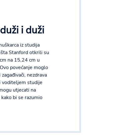
duži i duži
uškarca iz studija
šta Stanford otkrili su
9 cm na 15,24 cm u
. Ovo povećanje moglo
i zagađivači, nezdrava
i voditeljem studije
ogu utjecati na
i kako bi se razumio