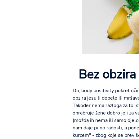
Bez obzira 
Da, body positivity pokret učin
obzira jesu li debele ili mršav
Također nema razloga za to: sv
ohrabruje žene dobro je i za 
(možda ih nema ili samo djelom
nam daje puno radosti, a pone
kurcem" - zbog koje se previše