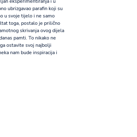
eljan eksperimentiranja i u
no ubrizgavao parafin koji su
ao u svoje tijelo i ne samo
at toga, postalo je prilično
ramotnog skrivanja ovog dijela
 danas pamti. To nikako ne
a ostavite svoj najbolji
 neka nam bude inspiracija i