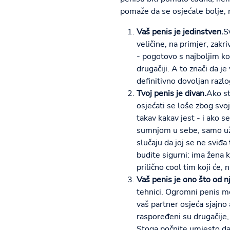
pomaže da se osjećate bolje, 
Vaš penis je jedinstven.
S
veličine, na primjer, zak
- pogotovo s najboljim kom
drugačiji. A to znači da j
definitivno dovoljan razl
Tvoj penis je divan.
Ako st
osjećati se loše zbog svoj
takav kakav jest - i ako s
sumnjom u sebe, samo uživ
slučaju da joj se ne sviđ
budite sigurni: ima žena k
prilično cool tim koji će,
Vaš penis je ono što od n
tehnici. Ogromni penis mo
vaš partner osjeća sjajno 
raspoređeni su drugačije, 
Stoga počnite umjesto da s