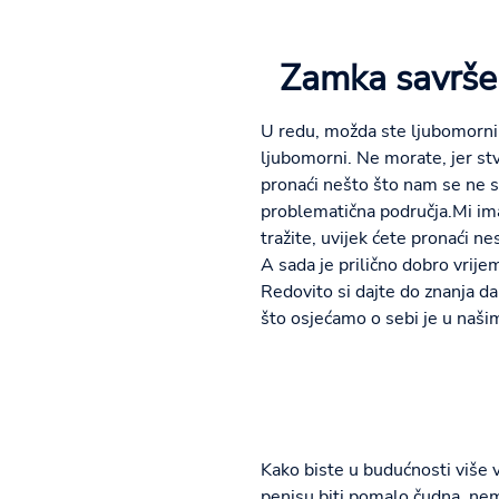
Zamka savrše
U redu, možda ste ljubomorni 
ljubomorni. Ne morate, jer stva
pronaći nešto što nam se ne s
problematična područja.Mi im
tražite, uvijek ćete pronaći n
A sada je prilično dobro vrije
Redovito si dajte do znanja da
što osjećamo o sebi je u našim
Kako biste u budućnosti više v
penisu biti pomalo čudna, nem