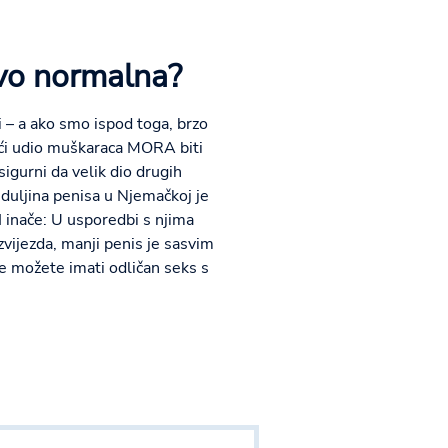
avo normalna?
 – a ako smo ispod toga, brzo
jući udio muškaraca MORA biti
sigurni da velik dio drugih
 duljina penisa u Njemačkoj je
I inače: U usporedbi s njima
zvijezda, manji penis je sasvim
je možete imati odličan seks s