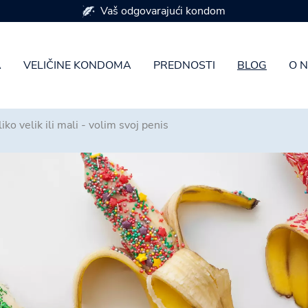
Dostupan u 7 veličina kondoma
A
VELIČINE KONDOMA
PREDNOSTI
BLOG
O 
iko velik ili mali - volim svoj penis