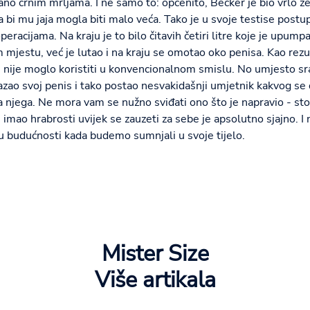
ljano crnim mrljama. I ne samo to: općenito, Becker je bio vrlo ž
bi mu jaja mogla biti malo veća. Tako je u svoje testise postup
 operacijama. Na kraju je to bilo čitavih četiri litre koje je upump
jestu, već je lutao i na kraju se omotao oko penisa. Kao rezult
se nije moglo koristiti u konvencionalnom smislu. No umjesto s
kazao svoj penis i tako postao nesvakidašnji umjetnik kakvog se
a njega. Ne mora vam se nužno sviđati ono što je napravio - stog
 imao hrabrosti uvijek se zauzeti za sebe je apsolutno sjajno. I
 budućnosti kada budemo sumnjali u svoje tijelo.
Mister Size
Više artikala