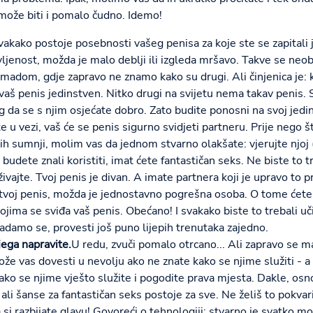
može biti i pomalo čudno. Idemo!
vakako postoje posebnosti vašeg penisa za koje ste se zapitali 
rivljenost, možda je malo deblji ili izgleda mršavo. Takve se ne
adom, gdje zapravo ne znamo kako su drugi. Ali činjenica je: kao
e vaš penis jedinstven. Nitko drugi na svijetu nema takav penis. S
og da se s njim osjećate dobro. Zato budite ponosni na svoj jedi
e u vezi, vaš će se penis sigurno svidjeti partneru. Prije nego št
ih sumnji, molim vas da jednom stvarno olakšate: vjerujte njoj (
e budete znali koristiti, imat ćete fantastičan seks. Ne biste to 
ajte. Tvoj penis je divan. A imate partnera koji je upravo to p
a tvoj penis, možda je jednostavno pogrešna osoba. O tome ćete
ojima se sviđa vaš penis. Obećano! I svakako biste to trebali uč
 nadamo se, provesti još puno lijepih trenutaka zajedno.
jega napravite.
U redu, zvuči pomalo otrcano... Ali zapravo se man
že vas dovesti u nevolju ako ne znate kako se njime služiti - a
ako se njime vješto služite i pogodite prava mjesta. Dakle, osnov
ali šanse za fantastičan seks postoje za sve. Ne želiš to pokvari
i razbijate glavu! Govoreći o tehnologiji: stvarno je svatko mo