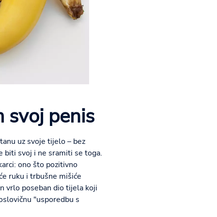
m svoj penis
tanu uz svoje tijelo – bez
 biti svoj i ne sramiti se toga.
arci: ono što pozitivno
će ruku i trbušne mišiće
 vrlo poseban dio tijela koji
poslovičnu "usporedbu s