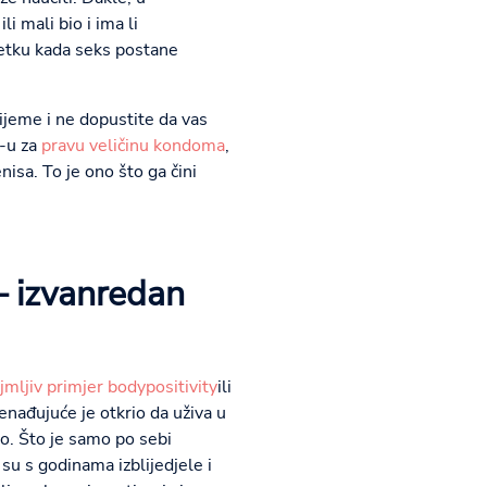
i mali bio i ima li
retku kada seks postane
rijeme i ne dopustite da vas
E-u za
pravu veličinu kondoma
,
isa. To je ono što ga čini
 – izvanredan
jmljiv primjer bodypositivity
ili
enađujuće je otkrio da uživa u
elo. Što je samo po sebi
 su s godinama izblijedjele i