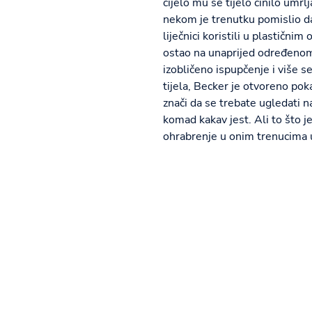
cijelo mu se tijelo činilo umr
nekom je trenutku pomislio da 
liječnici koristili u plastičnim
ostao na unaprijed određenom m
izobličeno ispupčenje i više 
tijela, Becker je otvoreno po
znači da se trebate ugledati n
komad kakav jest. Ali to što je
ohrabrenje u onim trenucima u