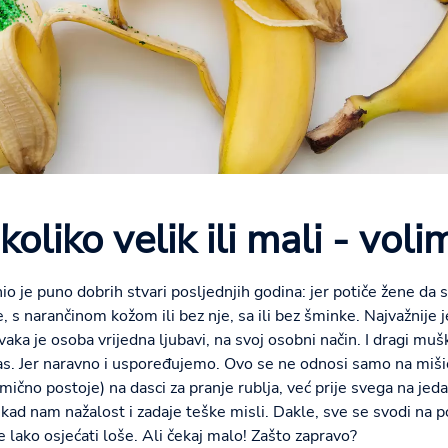
koliko velik ili mali - voli
io je puno dobrih stvari posljednjih godina: jer potiče žene da s
e, s narančinom kožom ili bez nje, sa ili bez šminke. Najvažnije je
aka je osoba vrijedna ljubavi, na svoj osobni način. I dragi mušk
vas. Jer naravno i uspoređujemo. Ovo se ne odnosi samo na miši
ično postoje) na dasci za pranje rublja, već prije svega na jedan
kad nam nažalost i zadaje teške misli. Dakle, sve se svodi na 
 lako osjećati loše. Ali čekaj malo! Zašto zapravo?