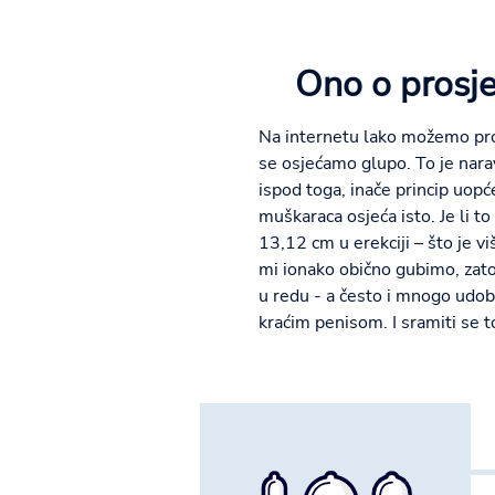
Ono o prosje
Na internetu lako možemo proč
se osjećamo glupo. To je nara
ispod toga, inače princip uopć
muškaraca osjeća isto. Je li t
13,12 cm u erekciji – što je v
mi ionako obično gubimo, zato 
u redu - a često i mnogo udobn
kraćim penisom. I sramiti se 