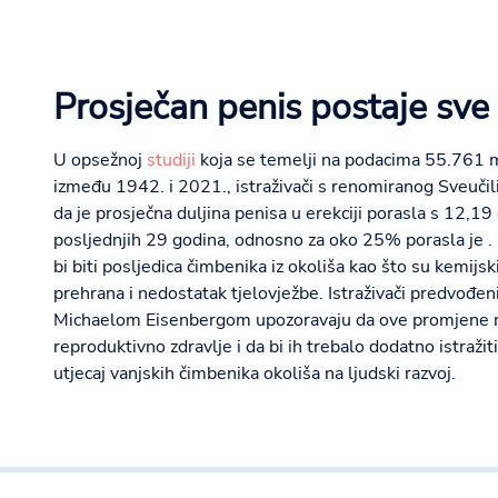
Prosječan penis postaje sve 
U opsežnoj
studiji
koja se temelji na podacima 55.761 m
između 1942. i 2021., istraživači s renomiranog Sveučili
da je prosječna duljina penisa u erekciji porasla s 12,1
posljednjih 29 godina, odnosno za oko 25% porasla je 
bi biti posljedica čimbenika iz okoliša kao što su kemijsk
prehrana i nedostatak tjelovježbe. Istraživači predvođen
Michaelom Eisenbergom upozoravaju da ove promjene m
reproduktivno zdravlje i da bi ih trebalo dodatno istražit
utjecaj vanjskih čimbenika okoliša na ljudski razvoj.