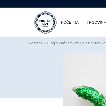
POČETNA
TRGOVIN
Skip to main content
Početna
>
Blog
>
Naši savjeti
>
Bez obzira kol