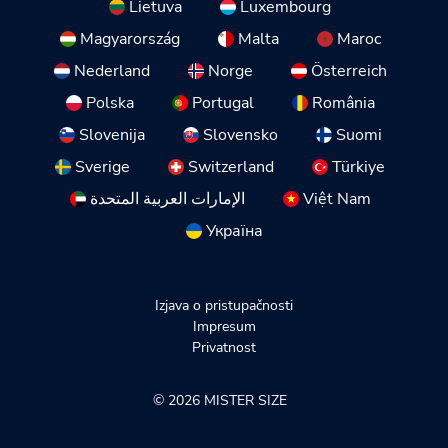
Lietuva
Luxembourg
Magyarország
Malta
Maroc
Nederland
Norge
Österreich
Polska
Portugal
România
Slovenija
Slovensko
Suomi
Sverige
Switzerland
Türkiye
الإمارات العربية المتحدة
Việt Nam
Україна
Izjava o pristupačnosti
Impresum
Privatnost
© 2026 MISTER SIZE