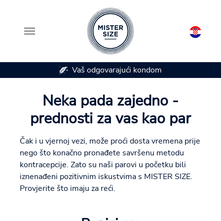
 kondom
Dostupan u 7 veličina kondoma
Skip to main content
Neka pada zajedno -
prednosti za vas kao par
Čak i u vjernoj vezi, može proći dosta vremena prije
nego što konačno pronađete savršenu metodu
kontracepcije. Zato su naši parovi u početku bili
iznenađeni pozitivnim iskustvima s MISTER SIZE.
Provjerite što imaju za reći.