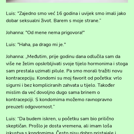
Luis: "Zajedno smo već 16 godina i uvijek smo imali jako
dobar seksualni život. Barem s moje strane.”
Johanna: "Od mene nema prigovora!"
Luis: "Haha, pa drago mi je."
Johanna: „Međutim, prije godinu dana odlučila sam da
više ne želim opskrbljivati svoje tijelo hormonima i stoga
sam prestala uzimati pilule. Pa smo morali tražiti novu
kontracepciju. Kondomi su moj favorit od početka: vrlo
sigurni i bez kompliciranih zahvata u tijelo. Također
mislim da već dovoljno dugo sama brinem o
kontracepciji. S kondomima možemo ravnopravno
preuzeti odgovornost.”
Luis: “Da budem iskren, u početku sam bio prilično
skeptičan. Prošlo je dosta vremena, ali imam loša
iskustva s kondomima. Često nisu dobro pristajale i