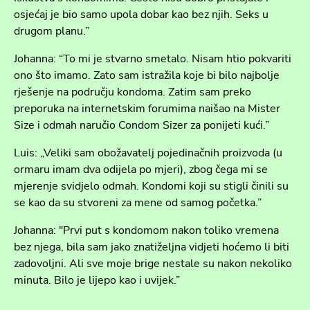
osjećaj je bio samo upola dobar kao bez njih. Seks u
drugom planu.”
Johanna: “To mi je stvarno smetalo. Nisam htio pokvariti
ono što imamo. Zato sam istražila koje bi bilo najbolje
rješenje na području kondoma. Zatim sam preko
preporuka na internetskim forumima naišao na Mister
Size i odmah naručio Condom Sizer za ponijeti kući.”
Luis: „Veliki sam obožavatelj pojedinačnih proizvoda (u
ormaru imam dva odijela po mjeri), zbog čega mi se
mjerenje svidjelo odmah. Kondomi koji su stigli činili su
se kao da su stvoreni za mene od samog početka.”
Johanna: "Prvi put s kondomom nakon toliko vremena
bez njega, bila sam jako znatiželjna vidjeti hoćemo li biti
zadovoljni. Ali sve moje brige nestale su nakon nekoliko
minuta. Bilo je lijepo kao i uvijek.”