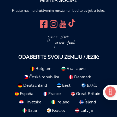
MISTER SOCIAL
Pratite nas na društvenim mrežama i budite uvijek u toku.
your size
pure feel
ODABERITE SVOJU ZEMLJU / JEZIK:
Belgium
България
Česká republika
Danmark
Deutschland
Eesti
Ελλάς
España
France
Great Britain
Hrvatska
Ireland
Ísland
Italia
Κύπρος
Latvija