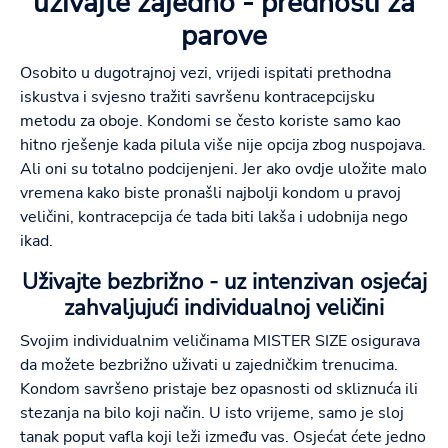
uživajte zajedno - prednosti za
parove
Osobito u dugotrajnoj vezi, vrijedi ispitati prethodna
iskustva i svjesno tražiti savršenu kontracepcijsku
metodu za oboje. Kondomi se često koriste samo kao
hitno rješenje kada pilula više nije opcija zbog nuspojava.
Ali oni su totalno podcijenjeni. Jer ako ovdje uložite malo
vremena kako biste pronašli najbolji kondom u pravoj
veličini, kontracepcija će tada biti lakša i udobnija nego
ikad.
Uživajte bezbrižno - uz intenzivan osjećaj
zahvaljujući individualnoj veličini
Svojim individualnim veličinama MISTER SIZE osigurava
da možete bezbrižno uživati u zajedničkim trenucima.
Kondom savršeno pristaje bez opasnosti od skliznuća ili
stezanja na bilo koji način. U isto vrijeme, samo je sloj
tanak poput vafla koji leži između vas. Osjećat ćete jedno