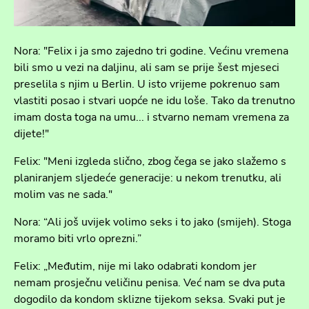
Nora: "Felix i ja smo zajedno tri godine. Većinu vremena
bili smo u vezi na daljinu, ali sam se prije šest mjeseci
preselila s njim u Berlin. U isto vrijeme pokrenuo sam
vlastiti posao i stvari uopće ne idu loše. Tako da trenutno
imam dosta toga na umu... i stvarno nemam vremena za
dijete!"
Felix: "Meni izgleda slično, zbog čega se jako slažemo s
planiranjem sljedeće generacije: u nekom trenutku, ali
molim vas ne sada."
Nora: “Ali još uvijek volimo seks i to jako (smijeh). Stoga
moramo biti vrlo oprezni.”
Felix: „Međutim, nije mi lako odabrati kondom jer
nemam prosječnu veličinu penisa. Već nam se dva puta
dogodilo da kondom sklizne tijekom seksa. Svaki put je