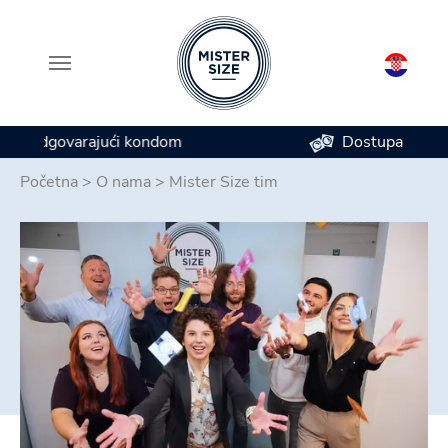
Dostupan u 7 veličina kondoma
Skip to main content
Početna
>
O nama
>
Mister Size tim