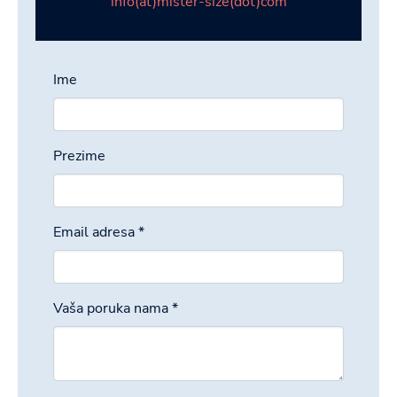
info(at)mister-size(dot)com
Ime
Prezime
Email adresa
*
Vaša poruka nama
*