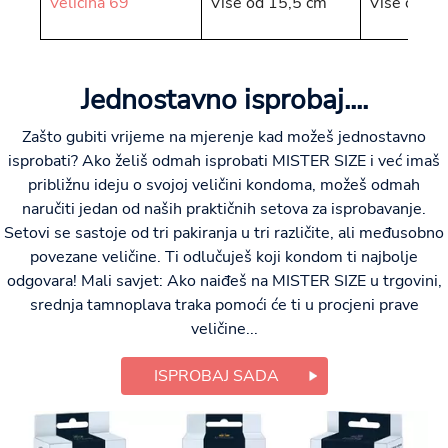
Veličina 69
Više od 15,5 cm
Više od 4,
Jednostavno isprobaj....
Zašto gubiti vrijeme na mjerenje kad možeš jednostavno
isprobati? Ako želiš odmah isprobati MISTER SIZE i već imaš
približnu ideju o svojoj veličini kondoma, možeš odmah
naručiti jedan od naših praktičnih setova za isprobavanje.
Setovi se sastoje od tri pakiranja u tri različite, ali međusobno
povezane veličine. Ti odlučuješ koji kondom ti najbolje
odgovara! Mali savjet: Ako naiđeš na MISTER SIZE u trgovini,
srednja tamnoplava traka pomoći će ti u procjeni prave
veličine...
ISPROBAJ SADA