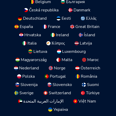
Belgium
България
Česká republika
Danmark
Deutschland
Eesti
Ελλάς
España
France
Great Britain
Hrvatska
Ireland
Ísland
Italia
Κύπρος
Latvija
Lietuva
Luxembourg
Magyarország
Malta
Maroc
Nederland
Norge
Österreich
Polska
Portugal
România
Slovenija
Slovensko
Suomi
Sverige
Switzerland
Türkiye
الإمارات العربية المتحدة
Việt Nam
Україна