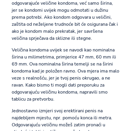
odgovarajuće veličine kondoma, već samo širina,
jer se kondomi uvijek mogu odmotati u dužinu
prema potrebi. Ako kondom odgovara u veličini,
zaštita od neželjene trudnoće bit će osigurana čak i
ako je kondom malo prekratak, jer savršena
veličina sprječava da sklizne ili stegne.
Veličina kondoma uvijek se navodi kao nominalna
širina u milimetrima, primjerice 47 mm, 60 mm ili
69 mm. Ova nominalna širina temelji se na širini
kondoma kad je položen ravno. Ova mjera ima malo
veze s realnošću, jer je tvoj penis okrugao, a ne
ravan. Kako bismo ti mogli dati preporuku za
odgovarajuću veličinu kondoma, napravili smo
tablicu za pretvorbu.
Jednostavno izmjeri svoj erektirani penis na
najdebljem mjestu, npr. pomoću konca ili metra.
Odgovarajuću veličinu možeš zatim pronaći u