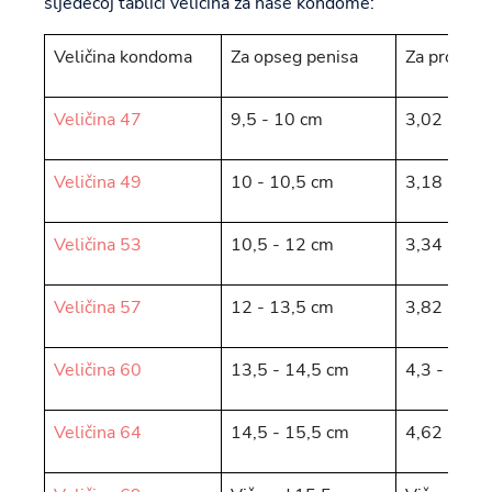
sljedećoj tablici veličina za naše kondome:
Veličina kondoma
Za opseg penisa
Za promjer
Veličina 47
9,5 - 10 cm
3,02 - 3,1
Veličina 49
10 - 10,5 cm
3,18 - 3,3
Veličina 53
10,5 - 12 cm
3,34 - 3,8
Veličina 57
12 - 13,5 cm
3,82 - 4,3
Veličina 60
13,5 - 14,5 cm
4,3 - 4,62
Veličina 64
14,5 - 15,5 cm
4,62 - 4,9