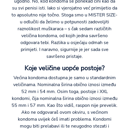
ugodno. No, kod kondoma se ponekad čini kao da
su svi penisi isti. Iako si vjerojatno već primijetio da
to apsolutno nije točno. Stoga smo u MISTER SIZE-
u odlučili da želimo u potpunosti zadovoljiti
raznolikost muškaraca – s čak sedam različitih
veličina kondoma, od kojih jedna savršeno
odgovara tebi. Razlika u osjećaju odmah se
primjeti. I naravno, sigurnije je jer sada sve
savršeno pristaje.
Koje veličine uopće postoje?
Većina kondoma dostupna je samo u standardnim
veličinama. Nominalna širina obično iznosi između
52 mm i 54 mm. Osim toga, postoje i XXL
kondomi, čija nominalna širina obično iznosi između
55 mm i 57 mm. Kao što vidiš, raspon nije prevelik.
Ako ne odgovaraš ovom okviru, s većinom
kondoma uvijek ćeš imati problema. Kondomi
mogu biti prelabavi ili te neugodno stezati i