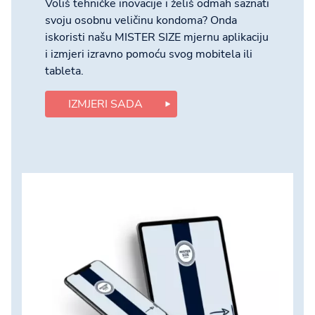
Voliš tehničke inovacije i želiš odmah saznati
svoju osobnu veličinu kondoma? Onda
iskoristi našu MISTER SIZE mjernu aplikaciju
i izmjeri izravno pomoću svog mobitela ili
tableta.
IZMJERI SADA