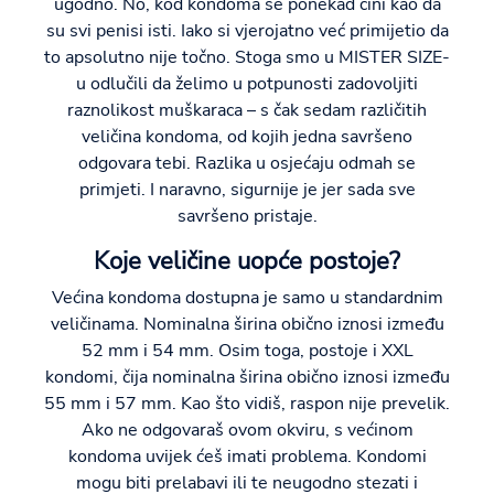
ugodno. No, kod kondoma se ponekad čini kao da
su svi penisi isti. Iako si vjerojatno već primijetio da
to apsolutno nije točno. Stoga smo u MISTER SIZE-
u odlučili da želimo u potpunosti zadovoljiti
raznolikost muškaraca – s čak sedam različitih
veličina kondoma, od kojih jedna savršeno
odgovara tebi. Razlika u osjećaju odmah se
primjeti. I naravno, sigurnije je jer sada sve
savršeno pristaje.
Koje veličine uopće postoje?
Većina kondoma dostupna je samo u standardnim
veličinama. Nominalna širina obično iznosi između
52 mm i 54 mm. Osim toga, postoje i XXL
kondomi, čija nominalna širina obično iznosi između
55 mm i 57 mm. Kao što vidiš, raspon nije prevelik.
Ako ne odgovaraš ovom okviru, s većinom
kondoma uvijek ćeš imati problema. Kondomi
mogu biti prelabavi ili te neugodno stezati i