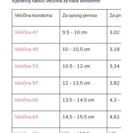
sljedećoj tablici veličina za naše kondome:
Veličina kondoma
Za opseg penisa
Za promjer
Veličina 47
9,5 - 10 cm
3,02 - 3,1
Veličina 49
10 - 10,5 cm
3,18 - 3,3
Veličina 53
10,5 - 12 cm
3,34 - 3,8
Veličina 57
12 - 13,5 cm
3,82 - 4,3
Veličina 60
13,5 - 14,5 cm
4,3 - 4,62
Veličina 64
14,5 - 15,5 cm
4,62 - 4,9