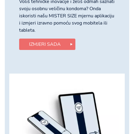
Voliš tehničke inovacije i želiš odmah saznati
svoju osobnu veličinu kondoma? Onda
iskoristi našu MISTER SIZE mjernu aplikaciju
i izmjeri izravno pomoću svog mobitela ili
tableta.
IZMJERI SADA