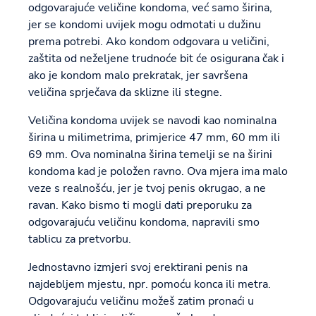
odgovarajuće veličine kondoma, već samo širina,
jer se kondomi uvijek mogu odmotati u dužinu
prema potrebi. Ako kondom odgovara u veličini,
zaštita od neželjene trudnoće bit će osigurana čak i
ako je kondom malo prekratak, jer savršena
veličina sprječava da sklizne ili stegne.
Veličina kondoma uvijek se navodi kao nominalna
širina u milimetrima, primjerice 47 mm, 60 mm ili
69 mm. Ova nominalna širina temelji se na širini
kondoma kad je položen ravno. Ova mjera ima malo
veze s realnošću, jer je tvoj penis okrugao, a ne
ravan. Kako bismo ti mogli dati preporuku za
odgovarajuću veličinu kondoma, napravili smo
tablicu za pretvorbu.
Jednostavno izmjeri svoj erektirani penis na
najdebljem mjestu, npr. pomoću konca ili metra.
Odgovarajuću veličinu možeš zatim pronaći u