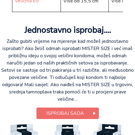
Veličina 69
Više od 15,5 cm
Više od 4,
Jednostavno isprobaj....
Zašto gubiti vrijeme na mjerenje kad možeš jednostavno
isprobati? Ako želiš odmah isprobati MISTER SIZE i već imaš
približnu ideju o svojoj veličini kondoma, možeš odmah
naručiti jedan od naših praktičnih setova za isprobavanje.
Setovi se sastoje od tri pakiranja u tri različite, ali međusobno
povezane veličine. Ti odlučuješ koji kondom ti najbolje
odgovara! Mali savjet: Ako naiđeš na MISTER SIZE u trgovini,
srednja tamnoplava traka pomoći će ti u procjeni prave
veličine...
ISPROBAJ SADA