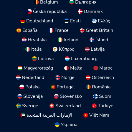
Belgium
България
Česká republika
Danmark
Deutschland
Eesti
Ελλάς
España
France
Great Britain
Hrvatska
Ireland
Ísland
Italia
Κύπρος
Latvija
Lietuva
Luxembourg
Magyarország
Malta
Maroc
Nederland
Norge
Österreich
Polska
Portugal
România
Slovenija
Slovensko
Suomi
Sverige
Switzerland
Türkiye
الإمارات العربية المتحدة
Việt Nam
Україна