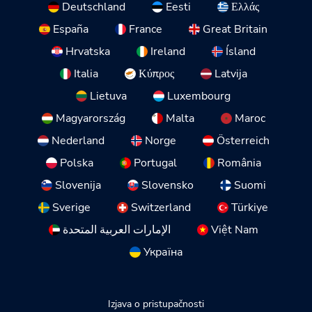
Deutschland
Eesti
Ελλάς
España
France
Great Britain
Hrvatska
Ireland
Ísland
Italia
Κύπρος
Latvija
Lietuva
Luxembourg
Magyarország
Malta
Maroc
Nederland
Norge
Österreich
Polska
Portugal
România
Slovenija
Slovensko
Suomi
Sverige
Switzerland
Türkiye
الإمارات العربية المتحدة
Việt Nam
Україна
Izjava o pristupačnosti