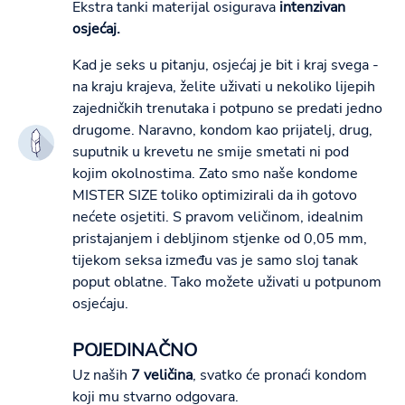
Ekstra tanki materijal osigurava
intenzivan
osjećaj.
Kad je seks u pitanju, osjećaj je bit i kraj svega -
na kraju krajeva, želite uživati u nekoliko lijepih
zajedničkih trenutaka i potpuno se predati jedno
drugome. Naravno, kondom kao prijatelj, drug,
suputnik u krevetu ne smije smetati ni pod
kojim okolnostima. Zato smo naše kondome
MISTER SIZE toliko optimizirali da ih gotovo
nećete osjetiti. S pravom veličinom, idealnim
pristajanjem i debljinom stjenke od 0,05 mm,
tijekom seksa između vas je samo sloj tanak
poput oblatne. Tako možete uživati u potpunom
osjećaju.
POJEDINAČNO
Uz naših
7 veličina
, svatko će pronaći kondom
koji mu stvarno odgovara.