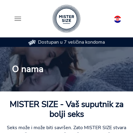
Dostupan u 7 veličina kondoma
Skip to main content
O nama
MISTER SIZE - Vaš suputnik za
bolji seks
Seks može i može biti savršen. Zato MISTER SIZE stvara