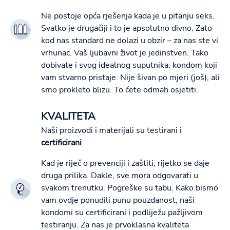
Ne postoje opća rješenja kada je u pitanju seks.
Svatko je drugačiji i to je apsolutno divno. Zato
kod nas standard ne dolazi u obzir – za nas ste vi
vrhunac. Vaš ljubavni život je jedinstven. Tako
dobivate i svog idealnog suputnika: kondom koji
vam stvarno pristaje. Nije šivan po mjeri (još), ali
smo prokleto blizu. To ćete odmah osjetiti.
KVALITETA
Naši proizvodi i materijali su testirani i
certificirani
.
Kad je riječ o prevenciji i zaštiti, rijetko se daje
druga prilika. Dakle, sve mora odgovarati u
svakom trenutku. Pogreške su tabu. Kako bismo
vam ovdje ponudili punu pouzdanost, naši
kondomi su certificirani i podliježu pažljivom
testiranju. Za nas je prvoklasna kvaliteta