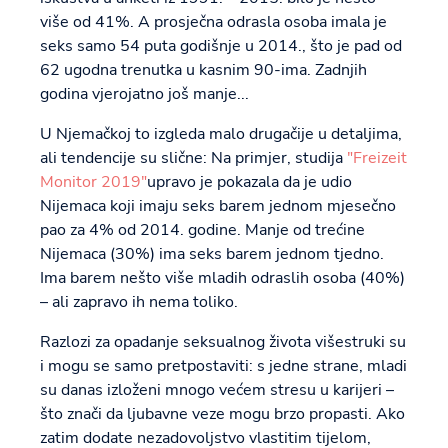
više od 41%. A prosječna odrasla osoba imala je
seks samo 54 puta godišnje u 2014., što je pad od
62 ugodna trenutka u kasnim 90-ima. Zadnjih
godina vjerojatno još manje...
U Njemačkoj to izgleda malo drugačije u detaljima,
ali tendencije su slične: Na primjer, studija
"Freizeit
Monitor 2019"
upravo je pokazala da je udio
Nijemaca koji imaju seks barem jednom mjesečno
pao za 4% od 2014. godine. Manje od trećine
Nijemaca (30%) ima seks barem jednom tjedno.
Ima barem nešto više mladih odraslih osoba (40%)
– ali zapravo ih nema toliko.
Razlozi za opadanje seksualnog života višestruki su
i mogu se samo pretpostaviti: s jedne strane, mladi
su danas izloženi mnogo većem stresu u karijeri –
što znači da ljubavne veze mogu brzo propasti. Ako
zatim dodate nezadovoljstvo vlastitim tijelom,