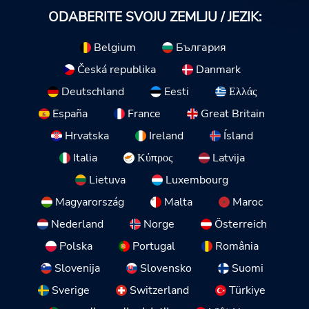
ODABERITE SVOJU ZEMLJU / JEZIK:
Belgium
България
Česká republika
Danmark
Deutschland
Eesti
Ελλάς
España
France
Great Britain
Hrvatska
Ireland
Ísland
Italia
Κύπρος
Latvija
Lietuva
Luxembourg
Magyarország
Malta
Maroc
Nederland
Norge
Österreich
Polska
Portugal
România
Slovenija
Slovensko
Suomi
Sverige
Switzerland
Türkiye