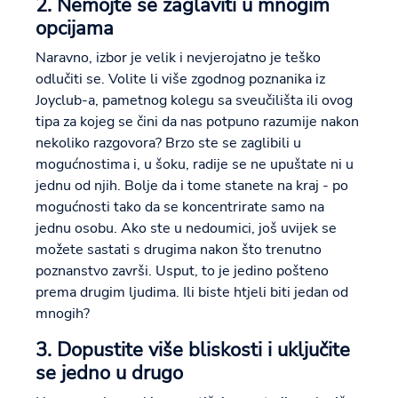
2. Nemojte se zaglaviti u mnogim
opcijama
Naravno, izbor je velik i nevjerojatno je teško
odlučiti se. Volite li više zgodnog poznanika iz
Joyclub-a, pametnog kolegu sa sveučilišta ili ovog
tipa za kojeg se čini da nas potpuno razumije nakon
nekoliko razgovora? Brzo ste se zaglibili u
mogućnostima i, u šoku, radije se ne upuštate ni u
jednu od njih. Bolje da i tome stanete na kraj - po
mogućnosti tako da se koncentrirate samo na
jednu osobu. Ako ste u nedoumici, još uvijek se
možete sastati s drugima nakon što trenutno
poznanstvo završi. Usput, to je jedino pošteno
prema drugim ljudima. Ili biste htjeli biti jedan od
mnogih?
3. Dopustite više bliskosti i uključite
se jedno u drugo