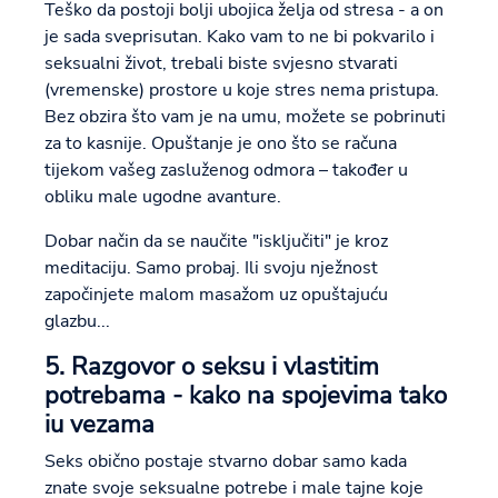
Teško da postoji bolji ubojica želja od stresa - a on
je sada sveprisutan. Kako vam to ne bi pokvarilo i
seksualni život, trebali biste svjesno stvarati
(vremenske) prostore u koje stres nema pristupa.
Bez obzira što vam je na umu, možete se pobrinuti
za to kasnije. Opuštanje je ono što se računa
tijekom vašeg zasluženog odmora – također u
obliku male ugodne avanture.
Dobar način da se naučite "isključiti" je kroz
meditaciju. Samo probaj. Ili svoju nježnost
započinjete malom masažom uz opuštajuću
glazbu...
5. Razgovor o seksu i vlastitim
potrebama - kako na spojevima tako
iu vezama
Seks obično postaje stvarno dobar samo kada
znate svoje seksualne potrebe i male tajne koje