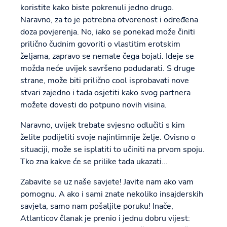
koristite kako biste pokrenuli jedno drugo.
Naravno, za to je potrebna otvorenost i određena
doza povjerenja. No, iako se ponekad može činiti
prilično čudnim govoriti o vlastitim erotskim
željama, zapravo se nemate čega bojati. Ideje se
možda neće uvijek savršeno podudarati. S druge
strane, može biti prilično cool isprobavati nove
stvari zajedno i tada osjetiti kako svog partnera
možete dovesti do potpuno novih visina.
Naravno, uvijek trebate svjesno odlučiti s kim
želite podijeliti svoje najintimnije želje. Ovisno o
situaciji, može se isplatiti to učiniti na prvom spoju.
Tko zna kakve će se prilike tada ukazati...
Zabavite se uz naše savjete! Javite nam ako vam
pomognu. A ako i sami znate nekoliko insajderskih
savjeta, samo nam pošaljite poruku! Inače,
Atlanticov članak je prenio i jednu dobru vijest: