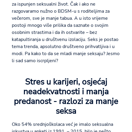
za ispunjen seksualni život. Čak i ako ne
razgovaramo nužno o BDSM-u s roditeljima za
večerom, sve je manje tabua. A u isto vrijeme
postoji mnogo više prilika da saznate o svojim
osobnim strastima i da ih ostvarite – bez
katapultiranja u društvenu izolaciju. Seks je postao
tema trenda, apsolutno društveno prihvatljiva i u
modi. Pa kako to da se mladi manje seksaju? Jesmo
li sad samo iscrpljeni?
Stres u karijeri, osjećaj
neadekvatnosti i manja
predanost - razlozi za manje
seksa
Oko 54% srednjoškolaca već je imalo seksualna
iskustva u anketi iz 1991. – 2015. bilo je nešto