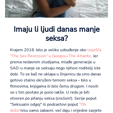
Imaju li ljudi danas manje
seksa?
Krajem 2018. bilo je veliko uzbuđenje oko
izvješća
"The Sex Recession" u časopisu The Atlantic
. Jer
prema nedavnim studijama, mlađe generacije u
SAD-u manje se seksaju nego njihovi roditelji iste
dobi. To se baš ne uklapa u činjenicu da smo danas
gotovo stalno okruženi temom seksa – bilo u
filmovima, knjigama ili bilo čemu drugom. I nositi
se s tim postalo je puno lakše. U redu je biti
otvoren po pitanju seksa (srećom!). Serije poput
"Seksualni odgoj" ili podcastovi poput
"Oh,
dušo"
nisu samo zabavni, već daju i vrijedne savjete