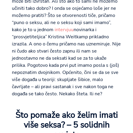
može biti izvrstan. Ali što ako to sami ne možemo
učiniti tako dobro? I onda se osjećamo loše jer ne
možemo pratiti? Što se otvorenosti tiče, pričamo
“puno o seksu, ali ne o seksu koji sami imamo”,
kako je to u jednom
intervjuu
novinarka i
“prosvjetiteljica” Kristina Weitkamp prikladno
izrazila. A ono o čemu pričamo nas uznemiruje. Nije
ni čudo ako stvari često zapnu ili nam se
jednostavno ne da seksati kad se za to ukaže
prilika. Pogotovo kada prvi put imamo posla s (još)
nepoznatim dvojnikom. Općenito, čini se da se sve
više događa u teoriji: skupljate šibice, malo
čavrljate – ali pravi sastanak i sve nakon toga ne
događa se tako često. Nekako šteta. Ili ne?
Što pomaže ako želim imati
više seksa? – 5 solidnih