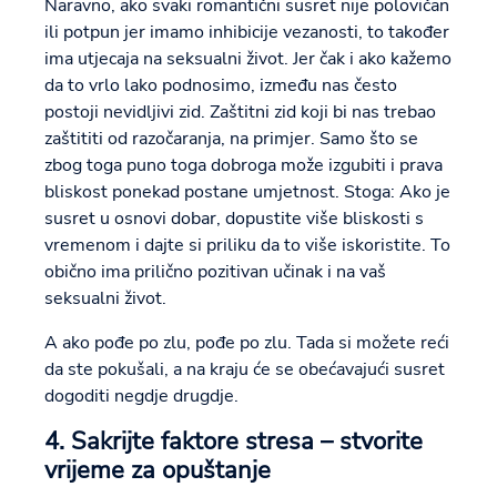
Naravno, ako svaki romantični susret nije polovičan
ili potpun jer imamo inhibicije vezanosti, to također
ima utjecaja na seksualni život. Jer čak i ako kažemo
da to vrlo lako podnosimo, između nas često
postoji nevidljivi zid. Zaštitni zid koji bi nas trebao
zaštititi od razočaranja, na primjer. Samo što se
zbog toga puno toga dobroga može izgubiti i prava
bliskost ponekad postane umjetnost. Stoga: Ako je
susret u osnovi dobar, dopustite više bliskosti s
vremenom i dajte si priliku da to više iskoristite. To
obično ima prilično pozitivan učinak i na vaš
seksualni život.
A ako pođe po zlu, pođe po zlu. Tada si možete reći
da ste pokušali, a na kraju će se obećavajući susret
dogoditi negdje drugdje.
4. Sakrijte faktore stresa – stvorite
vrijeme za opuštanje