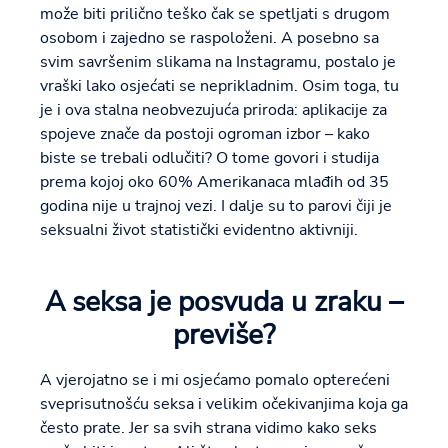
može biti prilično teško čak se spetljati s drugom
osobom i zajedno se raspoloženi. A posebno sa
svim savršenim slikama na Instagramu, postalo je
vraški lako osjećati se neprikladnim. Osim toga, tu
je i ova stalna neobvezujuća priroda: aplikacije za
spojeve znače da postoji ogroman izbor – kako
biste se trebali odlučiti? O tome govori i studija
prema kojoj oko 60% Amerikanaca mlađih od 35
godina nije u trajnoj vezi. I dalje su to parovi čiji je
seksualni život statistički evidentno aktivniji.
A seksa je posvuda u zraku –
previše?
A vjerojatno se i mi osjećamo pomalo opterećeni
sveprisutnošću seksa i velikim očekivanjima koja ga
često prate. Jer sa svih strana vidimo kako seks