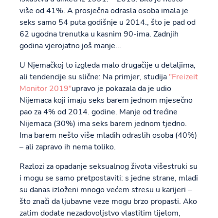
više od 41%. A prosječna odrasla osoba imala je
seks samo 54 puta godišnje u 2014., što je pad od
62 ugodna trenutka u kasnim 90-ima. Zadnjih
godina vjerojatno još manje...
U Njemačkoj to izgleda malo drugačije u detaljima,
ali tendencije su slične: Na primjer, studija
"Freizeit
Monitor 2019"
upravo je pokazala da je udio
Nijemaca koji imaju seks barem jednom mjesečno
pao za 4% od 2014. godine. Manje od trećine
Nijemaca (30%) ima seks barem jednom tjedno.
Ima barem nešto više mladih odraslih osoba (40%)
– ali zapravo ih nema toliko.
Razlozi za opadanje seksualnog života višestruki su
i mogu se samo pretpostaviti: s jedne strane, mladi
su danas izloženi mnogo većem stresu u karijeri –
što znači da ljubavne veze mogu brzo propasti. Ako
zatim dodate nezadovoljstvo vlastitim tijelom,