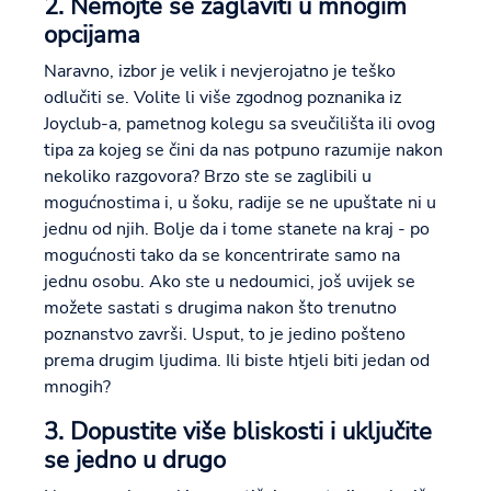
2. Nemojte se zaglaviti u mnogim
opcijama
Naravno, izbor je velik i nevjerojatno je teško
odlučiti se. Volite li više zgodnog poznanika iz
Joyclub-a, pametnog kolegu sa sveučilišta ili ovog
tipa za kojeg se čini da nas potpuno razumije nakon
nekoliko razgovora? Brzo ste se zaglibili u
mogućnostima i, u šoku, radije se ne upuštate ni u
jednu od njih. Bolje da i tome stanete na kraj - po
mogućnosti tako da se koncentrirate samo na
jednu osobu. Ako ste u nedoumici, još uvijek se
možete sastati s drugima nakon što trenutno
poznanstvo završi. Usput, to je jedino pošteno
prema drugim ljudima. Ili biste htjeli biti jedan od
mnogih?
3. Dopustite više bliskosti i uključite
se jedno u drugo