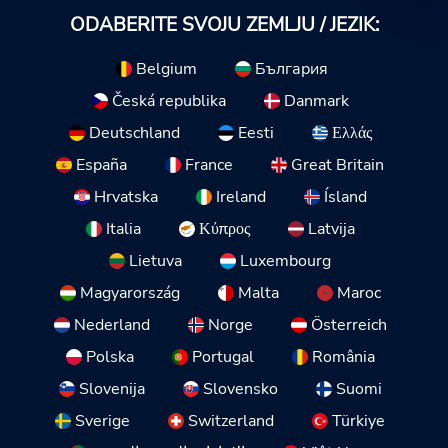
ODABERITE SVOJU ZEMLJU / JEZIK:
Belgium
България
Česká republika
Danmark
Deutschland
Eesti
Ελλάς
España
France
Great Britain
Hrvatska
Ireland
Ísland
Italia
Κύπρος
Latvija
Lietuva
Luxembourg
Magyarország
Malta
Maroc
Nederland
Norge
Österreich
Polska
Portugal
România
Slovenija
Slovensko
Suomi
Sverige
Switzerland
Türkiye