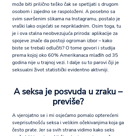
može biti prilično teško čak se spetljati s drugom
osobom i zajedno se raspoloženi. A posebno sa
svim savršenim slikama na Instagramu, postalo je
vraški lako osjećati se neprikladnim. Osim toga, tu
je i ova stalna neobvezujuća priroda: aplikacije za
spojeve znače da postoji ogroman izbor – kako
biste se trebali odlučiti? O tome govori i studija
prema kojoj oko 60% Amerikanaca mlađih od 35
godina nije u trajnoj vezi. I dalje su to parovi čiji je
seksualni život statistički evidentno aktivniji.
A seksa je posvuda u zraku –
previše?
A vjerojatno se i mi osjećamo pomalo opterećeni
sveprisutnošću seksa i velikim očekivanjima koja ga
često prate. Jer sa svih strana vidimo kako seks