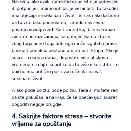
Naravno, ako svaki romantični susret nije polovičan
ili potpun jer imamo inhibicije vezanosti, to također
ima utjecaja na seksualni život. Jer čak i ako kažemo
da to vrlo lako podnosimo, između nas često
postoji nevidljivi zid. Zaštitni zid koji bi nas trebao
zaštititi od razočaranja, na primjer. Samo što se
zbog toga puno toga dobroga može izgubiti i prava
bliskost ponekad postane umjetnost. Stoga: Ako je
susret u osnovi dobar, dopustite više bliskosti s
vremenom i dajte si priliku da to više iskoristite. To
obično ima prilično pozitivan učinak i na vaš
seksualni život.
A ako pođe po zlu, pođe po zlu. Tada si možete reći
da ste pokušali, a na kraju će se obećavajući susret
dogoditi negdje drugdje.
4. Sakrijte faktore stresa – stvorite
vrijeme za opuštanje