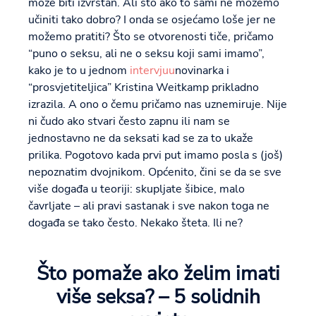
može biti izvrstan. Ali što ako to sami ne možemo
učiniti tako dobro? I onda se osjećamo loše jer ne
možemo pratiti? Što se otvorenosti tiče, pričamo
“puno o seksu, ali ne o seksu koji sami imamo”,
kako je to u jednom
intervjuu
novinarka i
“prosvjetiteljica” Kristina Weitkamp prikladno
izrazila. A ono o čemu pričamo nas uznemiruje. Nije
ni čudo ako stvari često zapnu ili nam se
jednostavno ne da seksati kad se za to ukaže
prilika. Pogotovo kada prvi put imamo posla s (još)
nepoznatim dvojnikom. Općenito, čini se da se sve
više događa u teoriji: skupljate šibice, malo
čavrljate – ali pravi sastanak i sve nakon toga ne
događa se tako često. Nekako šteta. Ili ne?
Što pomaže ako želim imati
više seksa? – 5 solidnih