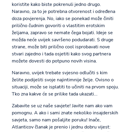
koristite kako biste pokrenuli jedno drugo.
Naravno, za to je potrebna otvorenost i određena
doza povjerenja. No, iako se ponekad može činiti
prilično čudnim govoriti o vlastitim erotskim
željama, zapravo se nemate čega bojati. Ideje se
možda neće uvijek savršeno podudarati. S druge
strane, može biti prilično cool isprobavati nove
stvari zajedno i tada osjetiti kako svog partnera
možete dovesti do potpuno novih visina.
Naravno, uvijek trebate svjesno odlučiti s kim
želite podijeliti svoje najintimnije želje. Ovisno o
situaciji, može se isplatiti to učiniti na prvom spoju.
Tko zna kakve će se prilike tada ukazati...
Zabavite se uz naše savjete! Javite nam ako vam
pomognu. A ako i sami znate nekoliko insajderskih
savjeta, samo nam pošaljite poruku! Inače,
Atlanticov članak je prenio i jednu dobru vijest: