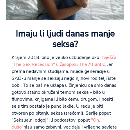
Imaju li ljudi danas manje
seksa?
Krajem 2018. bilo je veliko uzbuđenje oko
izvješća
"The Sex Recession" u časopisu The Atlantic
. Jer
prema nedavnim studijama, mlađe generacije u
SAD-u manje se seksaju nego njihovi roditelji iste
dobi. To se baš ne uklapa u činjenicu da smo danas
gotovo stalno okruženi temom seksa – bilo u
filmovima, knjigama ili bilo čemu drugom. I nositi
se s tim postalo je puno lakše. U redu je biti
otvoren po pitanju seksa (srećom!). Serije poput
"Seksualni odgoj" ili podcastovi poput
"Oh,
dušo"
nisu samo zabavni, već daju i vrijedne savjete