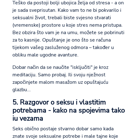
Teško da postoji bolji ubojica želja od stresa - a on
je sada sveprisutan. Kako vam to ne bi pokvarilo i
seksualni život, trebali biste svjesno stvarati
(vremenske) prostore u koje stres nema pristupa.
Bez obzira što vam je na umu, možete se pobrinuti
za to kasnije. Opuštanje je ono što se računa
tijekom vašeg zasluženog odmora – također u
obliku male ugodne avanture.
Dobar način da se naučite "isključiti" je kroz
meditaciju. Samo probaj. Ili svoju nježnost
započinjete malom masažom uz opuštajuću
glazbu...
5. Razgovor o seksu i vlastitim
potrebama - kako na spojevima tako
iu vezama
Seks obično postaje stvarno dobar samo kada
znate svoje seksualne potrebe i male tajne koje