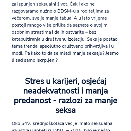
za ispunjen seksualni život. Čak i ako ne
razgovaramo nužno o BDSM-u s roditeljima za
večerom, sve je manje tabua. A u isto vrijeme
postoji mnogo više prilika da saznate o svojim
osobnim strastima i da ih ostvarite – bez
katapultiranja u društvenu izolaciju. Seks je postao
tema trenda, apsolutno društveno prihvatljiva i u
modi. Pa kako to da se mladi manje seksaju? Jesmo
li sad samo iscrpljeni?
Stres u karijeri, osjećaj
neadekvatnosti i manja
predanost - razlozi za manje
seksa
Oko 54% srednjoškolaca već je imalo seksualna
iskustva u anketi iz 1991. – 2015. bilo je nešto