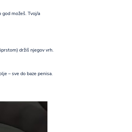
o god možeš. Tvoj/a
prstom) držiš njegov vrh.
lje – sve do baze penisa.