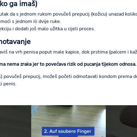
ako ga imaš)
nutak da s jednom rukom povučeš prepucij (kožicu) unazad kolik
moći s jednom ili dvije ruke.
iju i dodati još malo užitka u cijeli proces.
dmotavanje
iš na vrh penisa poput male kapice, dok prstima (palcem i kaži
ma nema zraka jer to povećava rizik od pucanja tijekom odnosa.
maš) povučeš prepucij, možeš početi odmotavati kondom prema do
i penis.