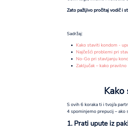
Zato pažljivo pročitaj vodič i 
Sadržaj:
Kako staviti kondom - up
Najčešći problemi pri st
No-Go pri stavljanju kond
Zaključak – kako pravilno
Kako 
S ovih 6 koraka ti i tvoj/a par
4 spominjemo prepucij – ako s
1. Prati upute iz pak