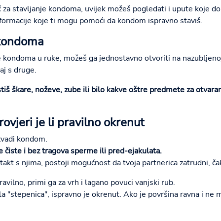
ič za stavljanje kondoma, uvijek možeš pogledati i upute koje d
formacije koje ti mogu pomoći da kondom ispravno staviš.
 kondoma
 kondoma u ruke, možeš ga jednostavno otvoriti na nazubljenoj
aj s druge.
stiš škare, noževe, zube ili bilo kakve oštre predmete za otvar
ovjeri je li pravilno okrenut
izvadi kondom.
ke čiste i bez tragova sperme ili pred-ejakulata.
akt s njima, postoji mogućnost da tvoja partnerica zatrudni, ča
avilno, primi ga za vrh i lagano povuci vanjski rub.
la "stepenica", ispravno je okrenut. Ako je površina ravna i ne