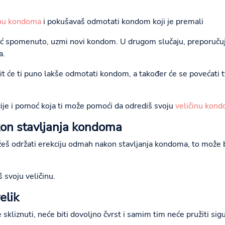
inu kondoma
i pokušavaš odmotati kondom koji je premali
već spomenuto, uzmi novi kondom. U drugom slučaju, preporučuj
a.
t će ti puno lakše odmotati kondom, a također će se povećati tv
ije i pomoć koja ti može pomoći da odrediš svoju
veličinu kon
kon stavljanja kondoma
ožeš održati erekciju odmah nakon stavljanja kondoma, to može 
 svoju veličinu.
elik
skliznuti, neće biti dovoljno čvrst i samim tim neće pružiti si