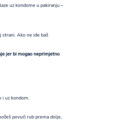
olaze uz kondome u pakiranju –
 strani. Ako ne ide baš
anje jer bi mogao neprimjetno
k i uz kondom.
 možeš povući rub prema dolje,