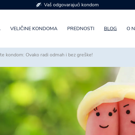
Dostupan u 7 veličina kondoma
A
VELIČINE KONDOMA
PREDNOSTI
BLOG
O 
ite kondom: Ovako radi odmah i bez greške!