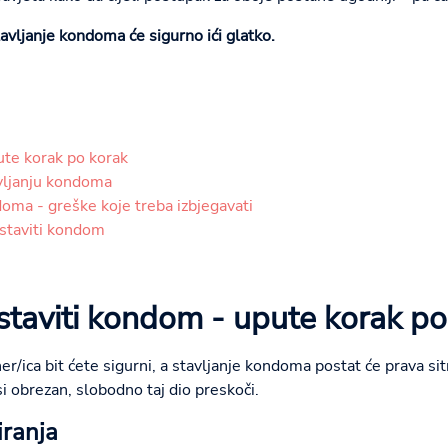
stavljanje kondoma će sigurno ići glatko.
ute korak po korak
avljanju kondoma
oma - greške koje treba izbjegavati
 staviti kondom
staviti kondom - upute korak po
tner/ica bit ćete sigurni, a stavljanje kondoma postat će prava s
i obrezan, slobodno taj dio preskoči.
iranja