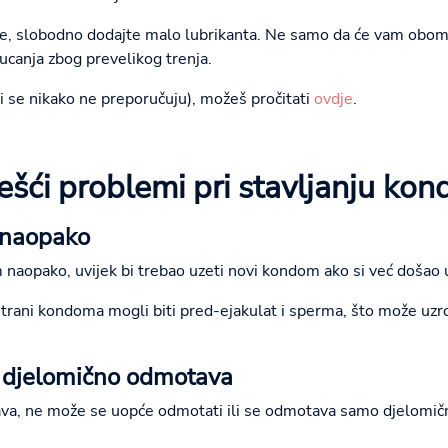
je, slobodno dodajte malo lubrikanta. Ne samo da će vam oboma 
ucanja zbog prevelikog trenja.
koji se nikako ne preporučuju), možeš pročitati
ovdje
.
ešći problemi pri stavljanju ko
 naopako
 naopako, uvijek bi trebao uzeti novi kondom ako si već došao 
 strani kondoma mogli biti pred-ejakulat i sperma, što može uzr
i djelomično odmotava
, ne može se uopće odmotati ili se odmotava samo djelomično,