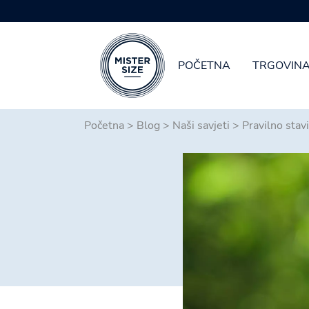
POČETNA
TRGOVIN
Skip to main content
Početna
>
Blog
>
Naši savjeti
>
Pravilno stav