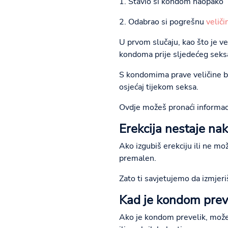
1. Stavio si kondom naopako
2. Odabrao si pogrešnu
velič
U prvom slučaju, kao što je 
kondoma prije sljedećeg seks
S kondomima prave veličine bi
osjećaj tijekom seksa.
Ovdje možeš pronaći informac
Erekcija nestaje na
Ako izgubiš erekciju ili ne m
premalen.
Zato ti savjetujemo da izmjeriš
Kad je kondom prev
Ako je kondom prevelik, može 