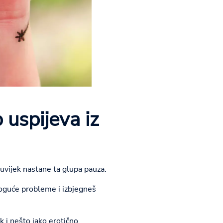
 uspijeva iz
r uvijek nastane ta glupa pauza.
oguće probleme i izbjegneš
 i nešto jako erotično.