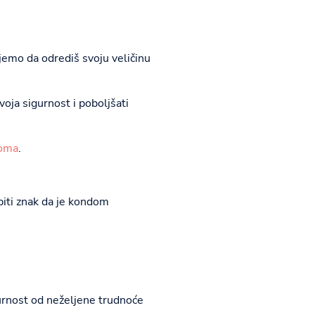
emo da odrediš svoju veličinu
oja sigurnost i poboljšati
doma
.
biti znak da je kondom
gurnost od neželjene trudnoće