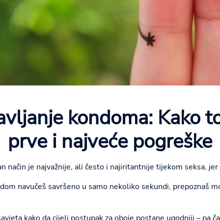
avljanje kondoma: Kako to
prve i najveće pogreške
način je najvažnije, ali često i najiritantnije tijekom seksa, je
ondom navučeš savršeno u samo nekoliko sekundi, prepoznaš m
vjeta kako da cijeli postupak za oboje postane ugodniji – pa čak