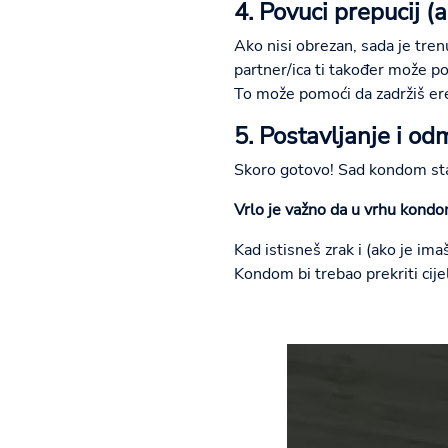
4. Povuci prepucij (
Ako nisi obrezan, sada je tre
partner/ica ti također može po
To može pomoći da zadržiš erekc
5. Postavljanje i o
Skoro gotovo! Sad kondom stav
Vrlo je važno da u vrhu kondo
Kad istisneš zrak i (ako je i
Kondom bi trebao prekriti cijel