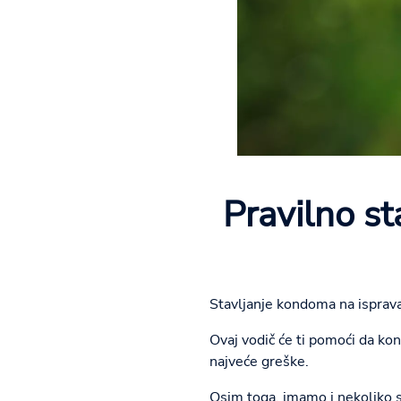
Pravilno st
Stavljanje kondoma na ispravan 
Ovaj vodič će ti pomoći da k
najveće greške.
Osim toga, imamo i nekoliko sa