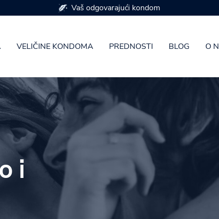
Dostupan u 7 veličina kondoma
A
VELIČINE KONDOMA
PREDNOSTI
BLOG
O 
o i