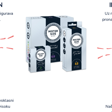
N
sigurava
Uz n
.
prona
voklasni
visoku
Naš