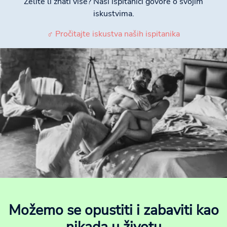
Želite li znati više? Naši ispitanici govore o svojim
iskustvima.
♂ Pročitajte iskustva naših ispitanika
Možemo se opustiti i zabaviti kao
nikada u životu