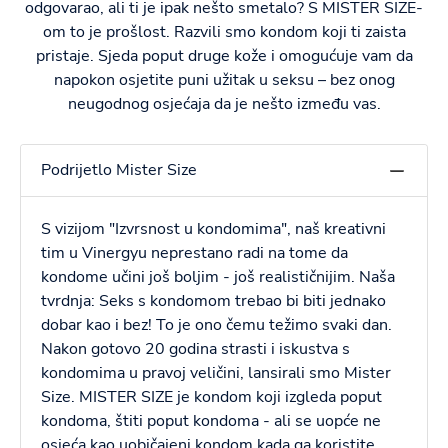
odgovarao, ali ti je ipak nešto smetalo? S MISTER SIZE-
om to je prošlost. Razvili smo kondom koji ti zaista
pristaje. Sjeda poput druge kože i omogućuje vam da
napokon osjetite puni užitak u seksu – bez onog
neugodnog osjećaja da je nešto između vas.
Podrijetlo Mister Size
S vizijom "Izvrsnost u kondomima", naš kreativni
tim u Vinergyu neprestano radi na tome da
kondome učini još boljim - još realističnijim. Naša
tvrdnja: Seks s kondomom trebao bi biti jednako
dobar kao i bez! To je ono čemu težimo svaki dan.
Nakon gotovo 20 godina strasti i iskustva s
kondomima u pravoj veličini, lansirali smo Mister
Size. MISTER SIZE je kondom koji izgleda poput
kondoma, štiti poput kondoma - ali se uopće ne
osjeća kao uobičajeni kondom kada ga koristite.