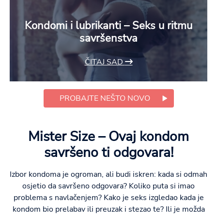
Kondomi i lubrikanti – Seks u ritmu
savršenstva
ČITAJ SAD
PROBAJTE NEŠTO NOVO
Mister Size – Ovaj kondom
savršeno ti odgovara!
Izbor kondoma je ogroman, ali budi iskren: kada si odmah
osjetio da savršeno odgovara? Koliko puta si imao
problema s navlačenjem? Kako je seks izgledao kada je
kondom bio prelabav ili preuzak i stezao te? Ili je možda